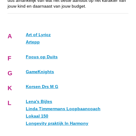
dus afhankelijk van wat het beste aansluit op het karakter van
jouw kind en daarnaast van jouw budget.
Art of Lyricz
A
Artepp
Focus op Duits
F
GameKnights
G
Korsen Drs M G
K
Lena's Bijles
L
Linda Timmermans Loopbaancoach
Lokaal 150
Longevity praktijk In Harmony