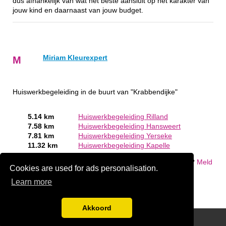
dus afhankelijk van wat het beste aansluit op het karakter van
jouw kind en daarnaast van jouw budget.
Miriam Kleurexpert
M
Huiswerkbegeleiding in de buurt van "Krabbendijke"
5.14 km
Huiswerkbegeleiding Rilland
7.58 km
Huiswerkbegeleiding Hansweert
7.81 km
Huiswerkbegeleiding Yerseke
11.32 km
Huiswerkbegeleiding Kapelle
Bent of kent u een Huiswerkbegeleiding in Krabbendijke?
Meld
Cookies are used for ads personalisation.
een bedrijf gratis aan
Learn more
Akkoord
Disclaimer