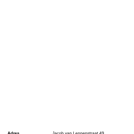
Adres
Jacob van Lennepstraat 49