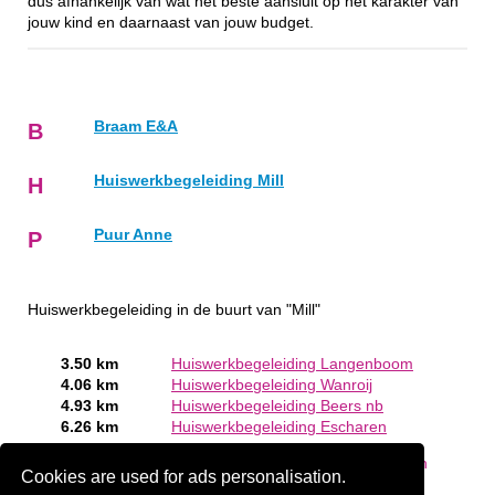
dus afhankelijk van wat het beste aansluit op het karakter van
jouw kind en daarnaast van jouw budget.
Braam E&A
B
Huiswerkbegeleiding Mill
H
Puur Anne
P
Huiswerkbegeleiding in de buurt van "Mill"
3.50 km
Huiswerkbegeleiding Langenboom
4.06 km
Huiswerkbegeleiding Wanroij
4.93 km
Huiswerkbegeleiding Beers nb
6.26 km
Huiswerkbegeleiding Escharen
Bent of kent u een Huiswerkbegeleiding in Mill?
Meld een
Cookies are used for ads personalisation.
bedrijf gratis aan