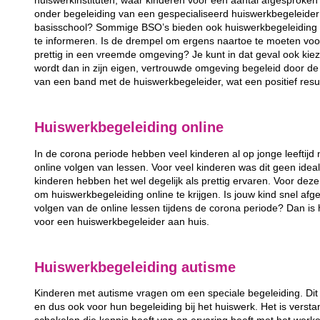
huiswerkinstituten, waar kinderen voor een aantal afgesprok
onder begeleiding van een gespecialiseerd huiswerkbegeleider 
basisschool? Sommige BSO’s bieden ook huiswerkbegeleiding 
te informeren. Is de drempel om ergens naartoe te moeten voor 
prettig in een vreemde omgeving? Je kunt in dat geval ook kie
wordt dan in zijn eigen, vertrouwde omgeving begeleid door de
van een band met de huiswerkbegeleider, wat een positief resul
Huiswerkbegeleiding online
In de corona periode hebben veel kinderen al op jonge leefti
online volgen van lessen. Voor veel kinderen was dit geen ide
kinderen hebben het wel degelijk als prettig ervaren. Voor deze
om huiswerkbegeleiding online te krijgen. Is jouw kind snel afg
volgen van de online lessen tijdens de corona periode? Dan is h
voor een huiswerkbegeleider aan huis.
Huiswerkbegeleiding autisme
Kinderen met autisme vragen om een speciale begeleiding. Dit ge
en dus ook voor hun begeleiding bij het huiswerk. Het is verst