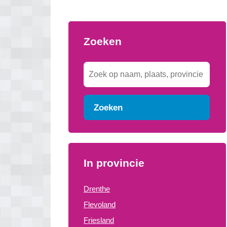
Zoeken
Zoeken
In provincie
Drenthe
Flevoland
Friesland