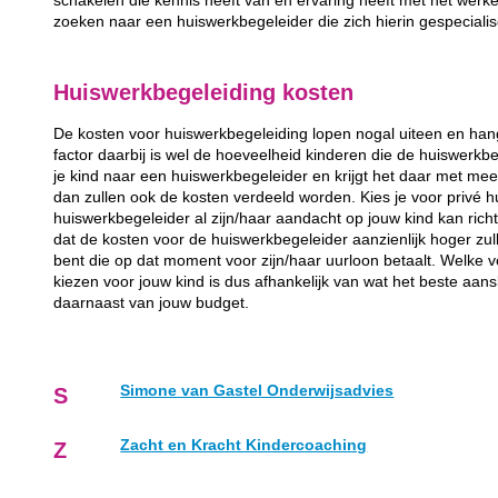
schakelen die kennis heeft van en ervaring heeft met het werk
zoeken naar een huiswerkbegeleider die zich hierin gespecialis
Huiswerkbegeleiding kosten
De kosten voor huiswerkbegeleiding lopen nogal uiteen en hang
factor daarbij is wel de hoeveelheid kinderen die de huiswerkb
je kind naar een huiswerkbegeleider en krijgt het daar met mee
dan zullen ook de kosten verdeeld worden. Kies je voor privé 
huiswerkbegeleider al zijn/haar aandacht op jouw kind kan richt
dat de kosten voor de huiswerkbegeleider aanzienlijk hoger zul
bent die op dat moment voor zijn/haar uurloon betaalt. Welke 
kiezen voor jouw kind is dus afhankelijk van wat het beste aans
daarnaast van jouw budget.
Simone van Gastel Onderwijsadvies
S
Zacht en Kracht Kindercoaching
Z