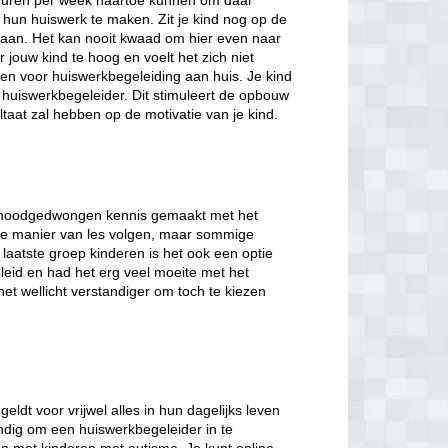
en uren per week naartoe kunnen om daar
hun huiswerk te maken. Zit je kind nog op de
aan. Het kan nooit kwaad om hier even naar
jouw kind te hoog en voelt het zich niet
zen voor huiswerkbegeleiding aan huis. Je kind
 huiswerkbegeleider. Dit stimuleert de opbouw
taat zal hebben op de motivatie van je kind.
jd noodgedwongen kennis gemaakt met het
ale manier van les volgen, maar sommige
 laatste groep kinderen is het ook een optie
eleid en had het erg veel moeite met het
et wellicht verstandiger om toch te kiezen
ldt voor vrijwel alles in hun dagelijks leven
andig om een huiswerkbegeleider in te