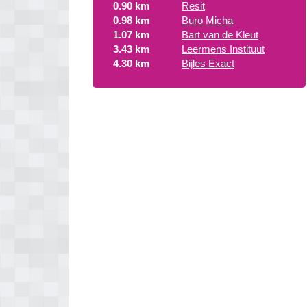
0.90 km
Resit
0.98 km
Buro Micha
1.07 km
Bart van de Kleut
3.43 km
Leermens Instituut
4.30 km
Bijles Exact