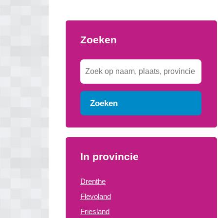
Zoeken
Zoeken
In provincie
Drenthe
Flevoland
Friesland