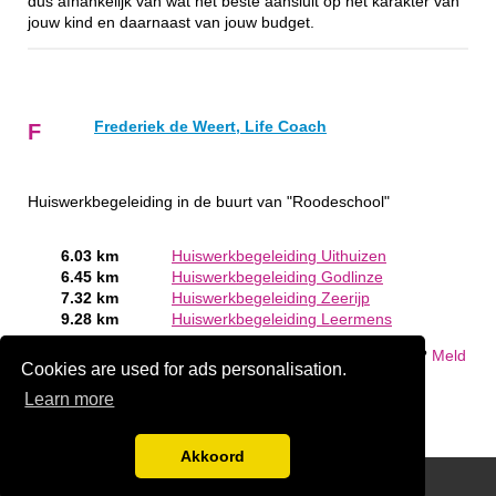
dus afhankelijk van wat het beste aansluit op het karakter van
jouw kind en daarnaast van jouw budget.
Frederiek de Weert, Life Coach
F
Huiswerkbegeleiding in de buurt van "Roodeschool"
6.03 km
Huiswerkbegeleiding Uithuizen
6.45 km
Huiswerkbegeleiding Godlinze
7.32 km
Huiswerkbegeleiding Zeerijp
9.28 km
Huiswerkbegeleiding Leermens
Bent of kent u een Huiswerkbegeleiding in Roodeschool?
Meld
Cookies are used for ads personalisation.
een bedrijf gratis aan
Learn more
Akkoord
Disclaimer