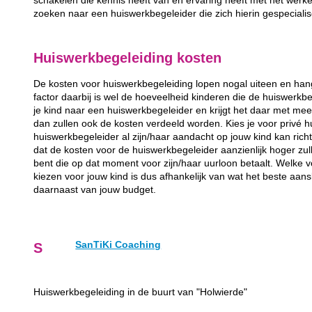
schakelen die kennis heeft van en ervaring heeft met het werk
zoeken naar een huiswerkbegeleider die zich hierin gespecialis
Huiswerkbegeleiding kosten
De kosten voor huiswerkbegeleiding lopen nogal uiteen en hang
factor daarbij is wel de hoeveelheid kinderen die de huiswerkb
je kind naar een huiswerkbegeleider en krijgt het daar met mee
dan zullen ook de kosten verdeeld worden. Kies je voor privé 
huiswerkbegeleider al zijn/haar aandacht op jouw kind kan richt
dat de kosten voor de huiswerkbegeleider aanzienlijk hoger zul
bent die op dat moment voor zijn/haar uurloon betaalt. Welke 
kiezen voor jouw kind is dus afhankelijk van wat het beste aans
daarnaast van jouw budget.
SanTiKi Coaching
S
Huiswerkbegeleiding in de buurt van "Holwierde"