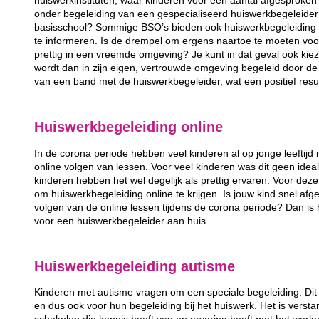
huiswerkinstituten, waar kinderen voor een aantal afgesprok
onder begeleiding van een gespecialiseerd huiswerkbegeleider 
basisschool? Sommige BSO’s bieden ook huiswerkbegeleiding 
te informeren. Is de drempel om ergens naartoe te moeten voor 
prettig in een vreemde omgeving? Je kunt in dat geval ook kie
wordt dan in zijn eigen, vertrouwde omgeving begeleid door de
van een band met de huiswerkbegeleider, wat een positief resul
Huiswerkbegeleiding online
In de corona periode hebben veel kinderen al op jonge leefti
online volgen van lessen. Voor veel kinderen was dit geen ide
kinderen hebben het wel degelijk als prettig ervaren. Voor deze
om huiswerkbegeleiding online te krijgen. Is jouw kind snel afg
volgen van de online lessen tijdens de corona periode? Dan is h
voor een huiswerkbegeleider aan huis.
Huiswerkbegeleiding autisme
Kinderen met autisme vragen om een speciale begeleiding. Dit ge
en dus ook voor hun begeleiding bij het huiswerk. Het is verst