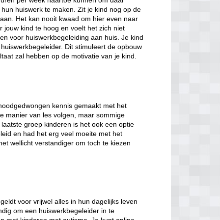
en uren per week naartoe kunnen om daar
hun huiswerk te maken. Zit je kind nog op de
aan. Het kan nooit kwaad om hier even naar
jouw kind te hoog en voelt het zich niet
zen voor huiswerkbegeleiding aan huis. Je kind
 huiswerkbegeleider. Dit stimuleert de opbouw
taat zal hebben op de motivatie van je kind.
jd noodgedwongen kennis gemaakt met het
ale manier van les volgen, maar sommige
 laatste groep kinderen is het ook een optie
eleid en had het erg veel moeite met het
et wellicht verstandiger om toch te kiezen
ldt voor vrijwel alles in hun dagelijks leven
andig om een huiswerkbegeleider in te