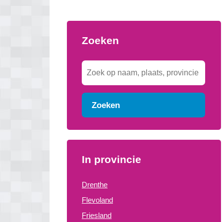
Zoeken
Zoeken
In provincie
Drenthe
Flevoland
Friesland