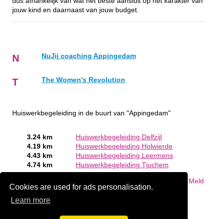
dus afhankelijk van wat het beste aansluit op het karakter van
jouw kind en daarnaast van jouw budget.
NuJij coaching Appingedam
N
The Women's Revolution
T
Huiswerkbegeleiding in de buurt van "Appingedam"
3.24 km
Huiswerkbegeleiding Delfzijl
4.19 km
Huiswerkbegeleiding Holwierde
4.43 km
Huiswerkbegeleiding Leermens
4.74 km
Huiswerkbegeleiding Tjuchem
Bent of kent u een Huiswerkbegeleiding in Appingedam?
Meld
Cookies are used for ads personalisation.
een bedrijf gratis aan
Learn more