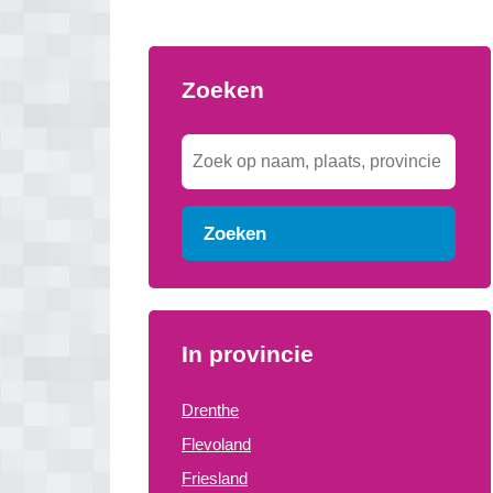
Zoeken
Zoeken
In provincie
Drenthe
Flevoland
Friesland