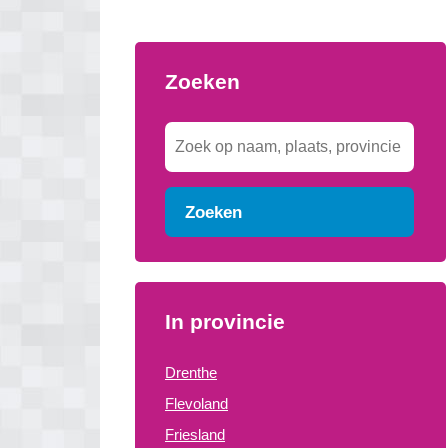
Zoeken
Zoeken
In provincie
Drenthe
Flevoland
Friesland