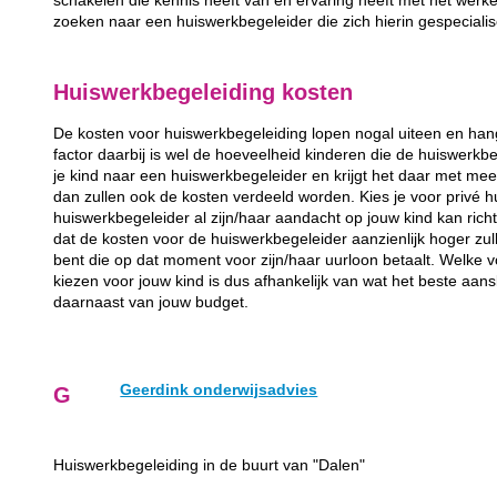
schakelen die kennis heeft van en ervaring heeft met het werk
zoeken naar een huiswerkbegeleider die zich hierin gespecialis
Huiswerkbegeleiding kosten
De kosten voor huiswerkbegeleiding lopen nogal uiteen en hang
factor daarbij is wel de hoeveelheid kinderen die de huiswerkb
je kind naar een huiswerkbegeleider en krijgt het daar met mee
dan zullen ook de kosten verdeeld worden. Kies je voor privé 
huiswerkbegeleider al zijn/haar aandacht op jouw kind kan richt
dat de kosten voor de huiswerkbegeleider aanzienlijk hoger zul
bent die op dat moment voor zijn/haar uurloon betaalt. Welke 
kiezen voor jouw kind is dus afhankelijk van wat het beste aans
daarnaast van jouw budget.
Geerdink onderwijsadvies
G
Huiswerkbegeleiding in de buurt van "Dalen"