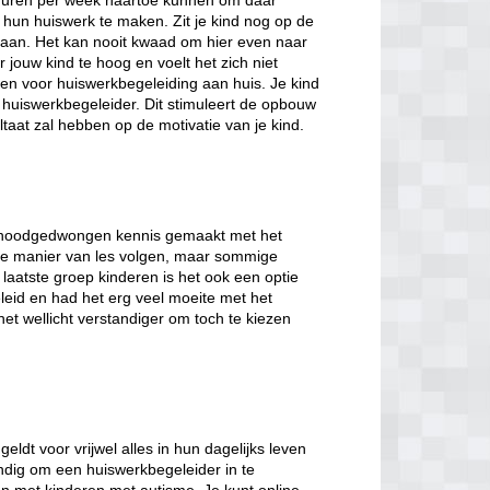
en uren per week naartoe kunnen om daar
hun huiswerk te maken. Zit je kind nog op de
aan. Het kan nooit kwaad om hier even naar
jouw kind te hoog en voelt het zich niet
zen voor huiswerkbegeleiding aan huis. Je kind
 huiswerkbegeleider. Dit stimuleert de opbouw
taat zal hebben op de motivatie van je kind.
jd noodgedwongen kennis gemaakt met het
ale manier van les volgen, maar sommige
 laatste groep kinderen is het ook een optie
eleid en had het erg veel moeite met het
et wellicht verstandiger om toch te kiezen
ldt voor vrijwel alles in hun dagelijks leven
andig om een huiswerkbegeleider in te