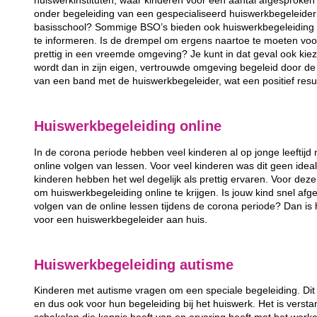
huiswerkinstituten, waar kinderen voor een aantal afgesprok
onder begeleiding van een gespecialiseerd huiswerkbegeleider 
basisschool? Sommige BSO’s bieden ook huiswerkbegeleiding 
te informeren. Is de drempel om ergens naartoe te moeten voor 
prettig in een vreemde omgeving? Je kunt in dat geval ook kie
wordt dan in zijn eigen, vertrouwde omgeving begeleid door de
van een band met de huiswerkbegeleider, wat een positief resul
Huiswerkbegeleiding online
In de corona periode hebben veel kinderen al op jonge leefti
online volgen van lessen. Voor veel kinderen was dit geen ide
kinderen hebben het wel degelijk als prettig ervaren. Voor deze
om huiswerkbegeleiding online te krijgen. Is jouw kind snel afg
volgen van de online lessen tijdens de corona periode? Dan is h
voor een huiswerkbegeleider aan huis.
Huiswerkbegeleiding autisme
Kinderen met autisme vragen om een speciale begeleiding. Dit ge
en dus ook voor hun begeleiding bij het huiswerk. Het is verst